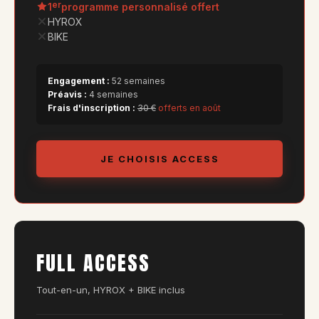
er
1
programme personnalisé offert
HYROX
BIKE
Engagement :
52 semaines
Préavis :
4 semaines
Frais d'inscription :
30 €
offerts en août
JE CHOISIS ACCESS
FULL ACCESS
Tout-en-un, HYROX + BIKE inclus