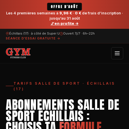
OFFRE D'AOÛT
Les 4 premières semaines à
9,96 €
·
0 €
de frais d’inscription ·
jusqu’au 31 août
J'en profite →
Échillais (17) · à côté de Super U
Ouvert 7j/7 · 6h–22h
SÉANCE D'ESSAI GRATUITE →
TARIFS SALLE DE SPORT · ÉCHILLAIS
(17)
ABONNEMENTS SALLE DE
SPORT ÉCHILLAIS :
CHOISIS TA
FORMULE
.